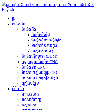
+៨៦-១៧២០០៣១៥៦១៧
+៨៦-១៥០១០៣៩៧១៦២
English
ផ្ទះ
ផលិតផល
ម៉ាស៊ីនកិន
ម៉ាស៊ីនកិនផ្ទៃ
ម៉ាស៊ីនកិនរាងស៊ីឡាំង
ម៉ាស៊ីនកិនខាងក្នុង
ម៉ាស៊ីនកិនបញ្ឈរ
ម៉ាស៊ីនភ្លើងទូទៅ (EDM)
មជ្ឈមណ្ឌលម៉ាស៊ីន CNC
ម៉ាស៊ីនខួង CNC
ម៉ាស៊ីនក្រឡឹងបញ្ឈរ CNC
ឧបករណ៍ និង​គ្រឿង​បរិក្ខារ
គ្រឿងបន្ថែម
អំពីយើង
វិញ្ញាបនបត្រ
វាលដាក់ពាក្យ
ភស្តុភារកម្ម