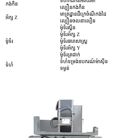
ទំហំកង់កិនអតិបរមា
កង់កិន
ល្បឿនកង់កិន
មាត្រដ្ឋានដឺក្រេចំណីកង់ដៃ
អ័ក្ស Z
ល្បឿនចលនាលឿន
ម៉ូទ័រស្ពីន
ម៉ូទ័រអ័ក្ស Z
ម៉ូទ័រ
ម៉ូទ័រធារាសាស្ត្រ
ម៉ូទ័រអ័ក្ស Y
ម៉ូទ័រត្រជាក់
ទំហំទម្រង់ឧបករណ៍ម៉ាស៊ីន
ទំហំ
ទម្ងន់