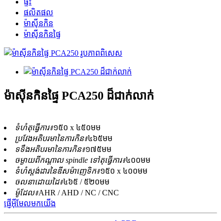
ផ្ទះ
ផលិតផល
ម៉ាស៊ីនកិន
ម៉ាស៊ីនកិនផ្ទៃ
ម៉ាស៊ីនកិនផ្ទៃ PCA250 ដ៏ជាក់លាក់
ទំហំតុធ្វើការ៖
១៥០ x ៤៥០មម
ប្រវែងអតិបរមានៃការកិន៖
៤៦៥មម
ទទឹងអតិបរមានៃការកិន៖
១៧៥មម
ចម្ងាយពីកណ្តាល spindle ទៅតុធ្វើការ៖
៤០០មម
ទំហំស្តង់ដារនៃឌីសម៉ាញេទិក៖
១៥០ x ៤០០មម
ចលនាដោយដៃ៖
៤៦៥ / ៥២០មម
ម៉ូដែល៖
AHR / AHD / NC / CNC
ផ្ញើអ៊ីមែលមកយើង