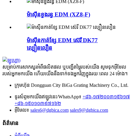
ម៉ាស៊ីនខួងរន្ធ EDM (XZ8-F)
ម៉ាស៊ីនកាត់ខ្សែ EDM ស៊េរី DK77
ល្បឿនលឿន
សម្រាប់ការសាកសួរអំពីផលិតផល ឬបញ្ជីតម្លៃរបស់យើង សូមទុកអ៊ីមែល
របស់អ្នកមកយើង ហើយយើងនឹងទាក់ទងអ្នកវិញក្នុងរយៈពេល 24 ម៉ោង។
ក្រុមហ៊ុន Dongguan City BiGa Grating Machinery Co., Ltd.
ទូរស័ព្ទមកយើងឥឡូវនេះ/WhatsApp៖
+៨៦-១៧២០០៣១៥៦១៧
+៨៦-១៥០១០៣៩៧១៦២
អ៊ីមែល៖
sales6@dgbica.com
sales9@dgbica.com
ព័ត៌មាន
អំពីយើង