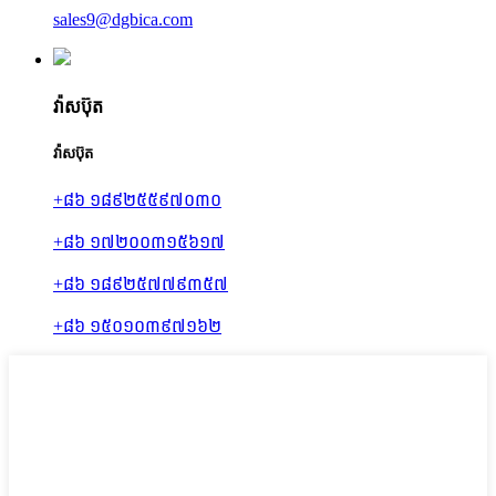
sales9@dgbica.com
វ៉ាសប៊ុត
វ៉ាសប៊ុត
+៨៦ ១៨៩២៥៥៩៧០៣០
+៨៦ ១៧២០០៣១៥៦១៧
+៨៦ ១៨៩២៥៧៧៩៣៥៧
+៨៦ ១៥០១០៣៩៧១៦២