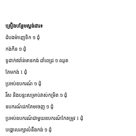
គ្រឿងបន្ថែមស្តង់ដារ៖
ដំបង​ម៉ាញេទិក ១ ដុំ
កង់កិន ១ ដុំ
ទូដាក់ឥវ៉ាន់មានកង់ ដាំពេជ្រ ១ ឈុត
គែមកង់ 1 ដុំ
ប្រអប់ឧបករណ៍ ១ ដុំ
វីស និងបន្ទះសម្រាប់វាស់កម្រិត ១ ដុំ
ឧបករណ៍​ដក​គែម​ចេញ ១ ដុំ
ប្រអប់ឧបករណ៍ជាមួយឧបករណ៍កែតម្រូវ 1 ដុំ
បង្គោល​រក្សា​លំនឹង​កង់ ១ ដុំ