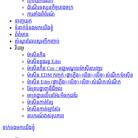
ក្រោយការលក់
ដំណើរទស្សនកិច្ចរោងចក្រ
ការតាំងពិព័រណ៍
ទាញយក
ទំនាក់ទំនងមកយើងខ្ញុំ
ព័ត៌មាន
សំណួរដែលសួរញឹកញាប់
វីដេអូ
ម៉ាស៊ីនកិន
ម៉ាស៊ីនខួងរន្ធ Edm
ម៉ាស៊ីនកិន Cnc / មជ្ឈមណ្ឌលម៉ាស៊ីនបញ្ឈរ
ម៉ាស៊ីន EDM កញ្ចក់ (ផ្កាភ្លើង) (លិច) (លិច) សំណឹក/ម៉ាស៊ីន
ម៉ាស៊ីន Edm (ផ្កាភ្លើង) (លិច) (លិច) សំណឹក/សំណឹក
ម៉ែត្របង្ហាញឌីជីថល
មាត្រដ្ឋានលីនេអ៊ែរ/អ៊ិនកូដឌ័រ
ម៉ាស៊ីនកាត់ខ្សែ
ម៉ាស៊ីនកាត់ឡាស៊ែរ
ឧបករណ៍វាស់រូបភាព
ទាក់ទងមកយើងខ្ញុំ