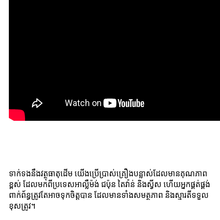
ទាក់ទងនឹងវត្ថុធាតុដើម យើងប្រើប្រាស់គ្រឿងបន្លាស់ដែលមានគុណភាព
ខ្ពស់ ដែលមកពីប្រទេសអាល្លឺម៉ង់ ជប៉ុន តៃវ៉ាន់ និងស្វីស ហើយអ្នកផ្គត់ផ្គង់
ពាក់ព័ន្ធត្រូវតែអាចទុកចិត្តបាន ដែលមានទាំងសមត្ថភាព និងស្មារតីទទួល
ខុសត្រូវ។