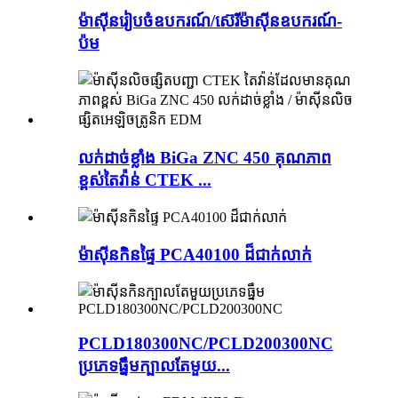
ម៉ាស៊ីនរៀបចំឧបករណ៍/ស៊េរីម៉ាស៊ីនឧបករណ៍-
ប៉ម
លក់ដាច់ខ្លាំង BiGa ZNC 450 គុណភាព
ខ្ពស់តៃវ៉ាន់ CTEK ...
ម៉ាស៊ីនកិនផ្ទៃ PCA40100 ដ៏ជាក់លាក់
PCLD180300NC/PCLD200300NC
ប្រភេទធ្នឹមក្បាលតែមួយ...