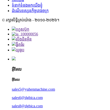
ទំនាក់ទំនងមកយើងខ្ញុំ
ដំណើរទស្សនកិច្ចរោងចក្រ
© រក្សាសិទ្ធិគ្រប់យ៉ាង - ២០១០-២០២៦។
អ៊ីមែល
អ៊ីមែល
sales5@yuhenmachine.com
sales6@dgbica.com
sales8@dgbica.com