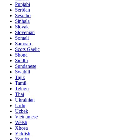
Punjabi
Serbian
Sesotho
Sinhala
Slovak
Slovenian
Somali
Samoan
Scots Gaelic
Shona
Sindhi
Sundanese
Swahili
Tajik
Tamil
Telugu
Thai
Ukrainian
Urdu
Uzbek
Vietnamese
Welsh
Xhosa
Yiddish
Yoruba