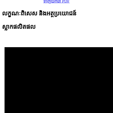
ទាញយកជា PDF
លក្ខណៈពិសេស និងអត្ថប្រយោជន៍
ស្លាកផលិតផល