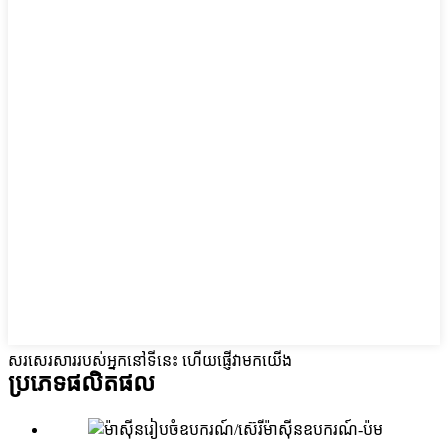
សរសេរសាររបស់អ្នកនៅទីនេះ ហើយផ្ញើវាមកយើង
ប្រភេទផលិតផល