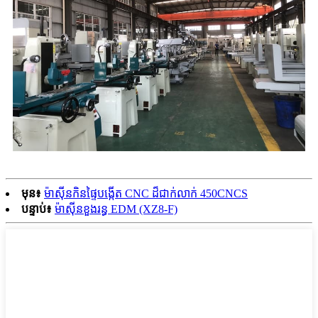
មុន៖
ម៉ាស៊ីនកិនផ្ទៃបង្កើត CNC ដ៏ជាក់លាក់ 450CNCS
បន្ទាប់៖
ម៉ាស៊ីនខួងរន្ធ EDM (XZ8-F)