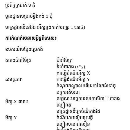
ប្រព័ន្ធត្រជាក់ ១ ដុំ
មូលដ្ឋានសម្រាប់ថ្លឹងកង់ ១ ដុំ
មាត្រដ្ឋានលីនេអ៊ែរ (អ័ក្សឆ្លងកាត់/បញ្ឈរ 1 um 2)
ការកំណត់រចនាសម្ព័ន្ធពិសេស៖
ឧបករណ៍បម្លែងប្រេកង់
តារាងប៉ារ៉ាម៉ែត្រ
ប៉ារ៉ាម៉ែត្រ
ទំហំតារាង (x*y)
ការធ្វើដំណើរអ័ក្ស X
សមត្ថភាព
ការធ្វើដំណើរអ័ក្ស Y
ចំណុចកណ្តាលអតិបរមានៃកង់ទៅតុ
បន្ទុកអតិបរមា
លក្ខណៈបច្ចេកទេសកោសិកា T តារាង
អ័ក្ស X តារាង
ល្បឿនតុ
មាត្រដ្ឋានដឺក្រេចំណីកង់ដៃ
អ័ក្ស Y
ចំណីដោយស្វ័យប្រវត្តិ
ល្បឿនចលនាលឿន